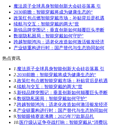
魔法原子全球具身智能创新大会硅谷落幕 引
2030前瞻：智能穿戴将成为健康生态的“
政策红包点燃智能穿戴市场：补贴背后是机遇
续航与交互：智能穿戴的两大"世
新锐品牌突围记：垂直创新如何颠覆巨头垄断
数据隐私困局：智能穿戴如何守护"
跨越智能鸿沟：适老化改造如何激活银发经济
产业链重构进行时：国产替代与生态协同如何
热点资讯
1.
魔法原子全球具身智能创新大会硅谷落幕 引
2.
2030前瞻：智能穿戴将成为健康生态的“
3.
政策红包点燃智能穿戴市场：补贴背后是机遇
4.
续航与交互：智能穿戴的两大"世
5.
新锐品牌突围记：垂直创新如何颠覆巨头垄断
6.
数据隐私困局：智能穿戴如何守护"
7.
跨越智能鸿沟：适老化改造如何激活银发经济
8.
产业链重构进行时：国产替代与生态协同如何
9.
智能眼镜赛道沸腾：2025年77款新品扎
10.
医疗级认证争夺战打响：智能穿戴从“消费玩