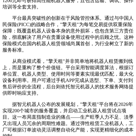
1200元即可获得高性能机器人服务，且包含运输、调试、操作
培训等全套支持。
平台最具突破性的创新在于风险管控体系。通过与中国人
民保险(PICC)的战略合作，"擎天租"为每笔交易提供双重保险
保障：既覆盖机器人设备本身的意外损坏，也包含第三方责任
险，彻底解决了用户在贵重设备使用过程中的后顾之忧。这种
保险模式在国内机器人租赁领域尚属首创，为行业树立了新的
服务标准。
从商业模式看，"擎天租"并非简单地将机器人租赁搬到线
上，而是重构了整个价值链。平台采用智能调度算法，根据订
单位置、机器人类型、使用时间等要素实现最优匹配，最大化
设备利用率。用户可通过手机APP完成从选型、下单、支付到
售后评价的全流程，后台则依托智元机器人的技术服务网络提
供即时响应支持。
据智元机器人公布的发展规划，"擎天租"平台将在2026年
实现200个城市的服务覆盖，并启动工业机器人租赁试点项
目。这一布局直指制造业的痛点——生产旺季人力不足、淡季
又出现人员冗余的周期性难题。通过弹性租赁工业机器人，工
厂可根据订单波动灵活调整自动化产能，实现更精细化的成本