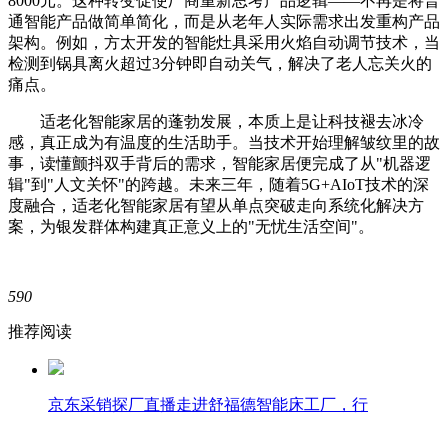
8000元。这种转变促使厂商重新思考产品逻辑——不再是将普
通智能产品做简单简化，而是从老年人实际需求出发重构产品
架构。例如，方太开发的智能灶具采用火焰自动调节技术，当
检测到锅具离火超过3分钟即自动关气，解决了老人忘关火的
痛点。
适老化智能家居的蓬勃发展，本质上是让科技褪去冰冷
感，真正成为有温度的生活助手。当技术开始理解皱纹里的故
事，读懂颤抖双手背后的需求，智能家居便完成了从"机器逻
辑"到"人文关怀"的跨越。未来三年，随着5G+AIoT技术的深
度融合，适老化智能家居有望从单点突破走向系统化解决方
案，为银发群体构建真正意义上的"无忧生活空间"。
590
推荐阅读
京东采销探厂直播走进舒福德智能床工厂，行