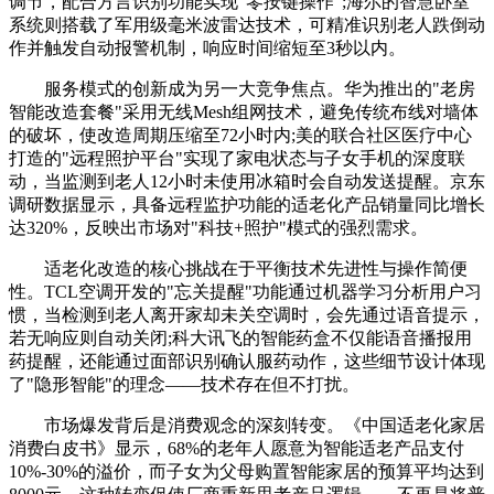
调节，配合方言识别功能实现"零按键操作";海尔的智慧卧室
系统则搭载了军用级毫米波雷达技术，可精准识别老人跌倒动
作并触发自动报警机制，响应时间缩短至3秒以内。
服务模式的创新成为另一大竞争焦点。华为推出的"老房
智能改造套餐"采用无线Mesh组网技术，避免传统布线对墙体
的破坏，使改造周期压缩至72小时内;美的联合社区医疗中心
打造的"远程照护平台"实现了家电状态与子女手机的深度联
动，当监测到老人12小时未使用冰箱时会自动发送提醒。京东
调研数据显示，具备远程监护功能的适老化产品销量同比增长
达320%，反映出市场对"科技+照护"模式的强烈需求。
适老化改造的核心挑战在于平衡技术先进性与操作简便
性。TCL空调开发的"忘关提醒"功能通过机器学习分析用户习
惯，当检测到老人离开家却未关空调时，会先通过语音提示，
若无响应则自动关闭;科大讯飞的智能药盒不仅能语音播报用
药提醒，还能通过面部识别确认服药动作，这些细节设计体现
了"隐形智能"的理念——技术存在但不打扰。
市场爆发背后是消费观念的深刻转变。《中国适老化家居
消费白皮书》显示，68%的老年人愿意为智能适老产品支付
10%-30%的溢价，而子女为父母购置智能家居的预算平均达到