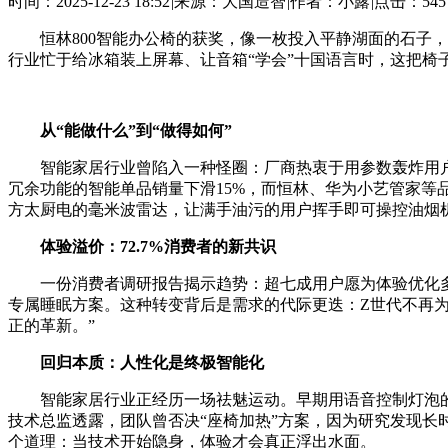
时间：2025-12-23 18:52
|
来源：大国造智
|
作者：小露
|
点击：
54
恒林800智能办公椅的获奖，像一枚投入平静湖面的石子，
行业忙于给冰箱装上屏幕、让音箱“学会”十国语言时，这把椅子
从“能做什么”到“做得如何”
智能家居行业曾陷入一种怪圈：厂商热衷于用参数轰炸用户——
冗余功能的智能单品销量下滑15%，而恒林、华为小艺管家等
方太厨电的毫米波雷达，让满手油污的用户挥手即可操控油烟
体验溢价：72.7%消费者的新共识
一份消费者调研报告揭示趋势：超七成用户愿为体验优化多付3
专属睡眠方案。这种转变背后是需求的代际更迭：Z世代不再为
正的革新。”
回归本质：人性化是终极智能化
智能家居行业正经历一场祛魅运动。早期用语音控制灯泡的兴
技术总监透露，团队曾否决“座椅加热”方案，因为研究发现长
个道理：当技术开始隐身，体验才会真正浮出水面。