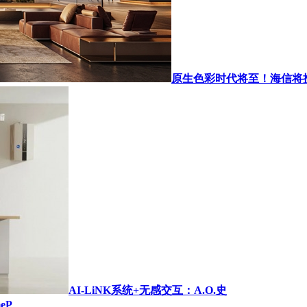
原生色彩时代将至！海信将
AI-LiNK系统+无感交互：A.O.史
eP