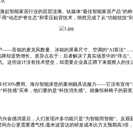
5 次
激起智能家居行业的层层涟漪。钛媒体“最佳智能家居产品”的
用“动态护脊生态”和零压贴背技术，悄然完成了从“功能炫技”到
音箱的麦克风数量、冰箱的屏幕尺寸、空调的“AI算法”……
品牌却逆势增长。差异点在于：后者解决了真实场景中的“痒点”。
机。这些设计没有技术壁垒，却需要企业真正蹲下来观察人的生
0%费用。海尔智能床垫的案例颇具说服力——它没有宣传“1
“科技感”买单，他们要的是“科技消失感”。就像恒林椅子的获
奋感消退后，人们发现许多功能只是“为智能而智能”。反观
时间办公更需要透气性;毫米波雷达的研发成本比方太预期高3倍